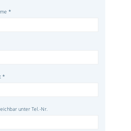
ame
t
reichbar unter Tel.-Nr.